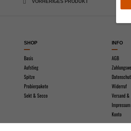
VORHERIGES PRODUKT
Wenn S
Sie Ihr
SHOP
INFO
Wir ver
währen
Basis
AGB
können 
Anzeig
Aufstieg
Zahlungswe
unsere
Spitze
Datenschut
Hier fi
Katego
Probierpakete
Widerruf
auswäh
Sekt & Secco
Versand & 
Al
Impressum
Konto
Nu