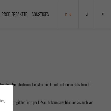
PROBIERPAKETE
SONSTIGES
0
nfreude – Bereite deinen Liebsten eine Freude mit einem Gutschein für
fen,
 Kauf in digitaler Form per E-Mail. Er kann sowohl online als auch vor