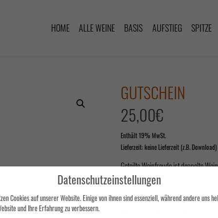
HOME
ALLE WEINE
BASIS
AUFSTIEG
SPITZE
GUTSCHEIN
25,00
€
Enthält 19% MwSt.
Lieferzeit: keine Lieferzeit (z.B. Download)
Geteilte Weinfreude ist doppelte Wei
Datenschutzeinstellungen
unsere Weine.
zen Cookies auf unserer Website. Einige von ihnen sind essenziell, während andere uns hel
Den Gutschein versenden wir nach dem
ebsite und Ihre Erfahrung zu verbessern.
Ort im Weingut eingelöst werden.