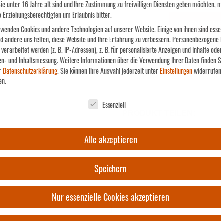
ie unter 16 Jahre alt sind und Ihre Zustimmung zu freiwilligen Diensten geben möchten, 
e Erziehungsberechtigten um Erlaubnis bitten.
Gutschein
IN DEN WAR
[Digital]
wenden Cookies und andere Technologien auf unserer Website. Einige von ihnen sind essen
d andere uns helfen, diese Website und Ihre Erfahrung zu verbessern.
Personenbezogene 
Menge
verarbeitet werden (z. B. IP-Adressen), z. B. für personalisierte Anzeigen und Inhalte ode
en- und Inhaltsmessung.
Weitere Informationen über die Verwendung Ihrer Daten finden S
ARTIKELNUMMER:
69-1
r
Datenschutzerklärung
.
Sie können Ihre Auswahl jederzeit unter
Einstellungen
widerrufen
KATEGORIEN:
GUTSCHEIN
,
SONSTIG
en.
chutzeinstellungen
Essenziell
PRODUKT TEILEN:
Alle akzeptieren
Speichern
Nur essenzielle Cookies akzeptieren