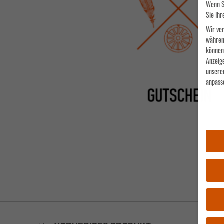
Wenn S
Sie Ihr
Wir ver
währen
können 
Anzeig
unsere
anpass
Datens