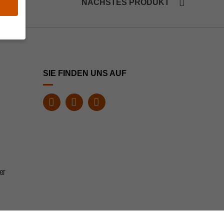
NÄCHSTES PRODUKT
müssen
SIE FINDEN UNS AUF
ziell,
Daten
r
ie in
anzen
s
er
Zurück