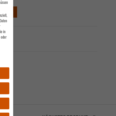
müssen
ENKORB
ziell,
Daten
r
ie in
 oder
ES