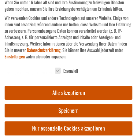
Wenn Sie unter 16 Jahre alt sind und Ihre Zustimmung zu freiwilligen Diensten
KATEGORIEN:
BASIS
,
LIEBLICH
,
REGENT
,
ROT
geben möchten, müssen Sie Ihre Erziehungsberechtigten um Erlaubnis bitten.
Wir verwenden Cookies und andere Technologien auf unserer Website. Einige von
ihnen sind essenziell, während andere uns helfen, diese Website und Ihre Erfahrung
PRODUKT TEILEN:
zu verbessern.
Personenbezogene Daten können verarbeitet werden (z. B. IP-
Adressen), z. B. für personalisierte Anzeigen und Inhalte oder Anzeigen- und
Inhaltsmessung.
Weitere Informationen über die Verwendung Ihrer Daten finden
Sie in unserer
Datenschutzerklärung
.
Sie können Ihre Auswahl jederzeit unter
BESCHREIBUNG
Einstellungen
widerrufen oder anpassen.
Datenschutzeinstellungen
Essenziell
mild, weicher, fruchtiger Rotwein
RZ 20,8 | S 5,5
Alle akzeptieren
Speichern
ALLERGENE
Nur essenzielle Cookies akzeptieren