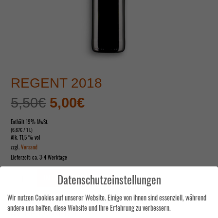
REGENT 2018
Ursprünglicher
Aktueller
5,50
€
5,00
€
Preis
Preis
Enthält 19% MwSt.
(
6,67
€
/ 1 L)
Alk. 11,5 % vol
war:
ist:
zzgl.
Versand
Lieferzeit: ca. 3-4 Werktage
5,50€
5,00€.
Regent
Datenschutzeinstellungen
IN DEN WARENKORB
2018
Menge
Wir nutzen Cookies auf unserer Website. Einige von ihnen sind essenziell, während
andere uns helfen, diese Website und Ihre Erfahrung zu verbessern.
ARTIKELNUMMER:
11