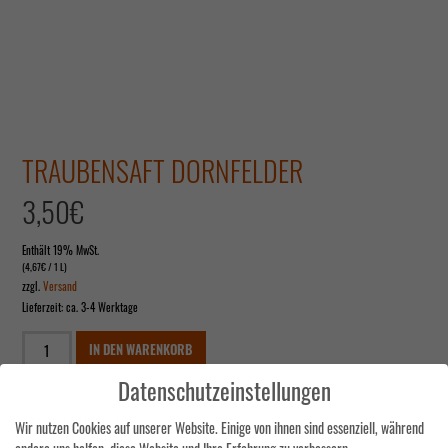
TRAUBENSAFT DORNFELDER
3,50
€
Enthält 19% MwSt.
(
4,67
€
/ 1 L)
zzgl.
Versand
Lieferzeit: ca. 3-4 Werktage
Traubensaft
IN DEN WARENKORB
Dornfelder
Menge
Datenschutzeinstellungen
ARTIKELNUMMER:
63
Wir nutzen Cookies auf unserer Website. Einige von ihnen sind essenziell, während
KATEGORIEN:
DORNFELDER
,
TRAUBENSAFT