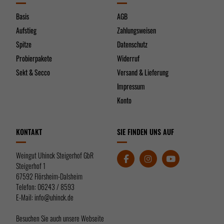
Nur essenzielle Cookies akzeptieren
Basis
AGB
Aufstieg
Zahlungsweisen
Zurück
Datenschutzeinstellungen
Spitze
Datenschutz
Essenziell (2)
Probierpakete
Widerruf
Essenzielle Cookies ermöglichen grundlegende Funktionen und sind für die einwandfreie
Sekt & Secco
Versand & Lieferung
Funktion der Website erforderlich.
Impressum
Cookie-Informationen anzeigen
Konto
Datenschutzerklärung
Impressum
KONTAKT
SIE FINDEN UNS AUF
Weingut Uhinck Steigerhof GbR
Steigerhof 1
67592 Flörsheim-Dalsheim
Telefon: 06243 / 8593
E-Mail: info@uhinck.de
Besuchen Sie auch unsere Webseite