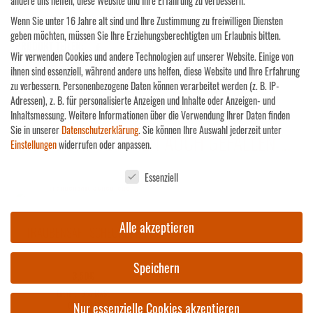
andere uns helfen, diese Website und Ihre Erfahrung zu verbessern.
Wenn Sie unter 16 Jahre alt sind und Ihre Zustimmung zu freiwilligen Diensten
geben möchten, müssen Sie Ihre Erziehungsberechtigten um Erlaubnis bitten.
PRODUKT TEILEN:
Wir verwenden Cookies und andere Technologien auf unserer Website. Einige von
ihnen sind essenziell, während andere uns helfen, diese Website und Ihre Erfahrung
zu verbessern.
Personenbezogene Daten können verarbeitet werden (z. B. IP-
Adressen), z. B. für personalisierte Anzeigen und Inhalte oder Anzeigen- und
Inhaltsmessung.
Weitere Informationen über die Verwendung Ihrer Daten finden
Sie in unserer
Datenschutzerklärung
.
Sie können Ihre Auswahl jederzeit unter
DAS KÖNNTE IHNEN AUCH GEFALLEN …
Einstellungen
widerrufen oder anpassen.
Datenschutzeinstellungen
Essenziell
Alle akzeptieren
TRAUBENSAFT SCHEUREBE
Speichern
3,50
€
Enthält 19% MwSt.
(
4,67
€
/ 1 L)
Nur essenzielle Cookies akzeptieren